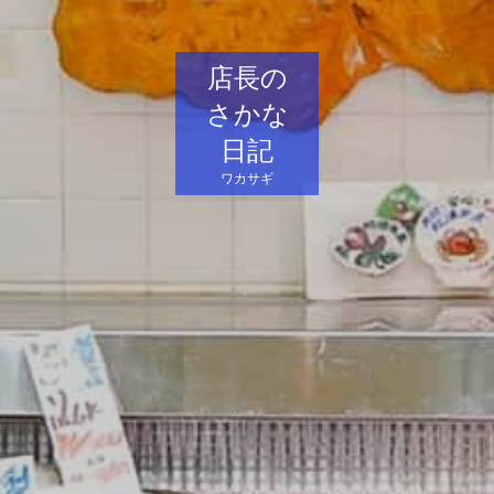
店長の
さかな
日記
ワカサギ