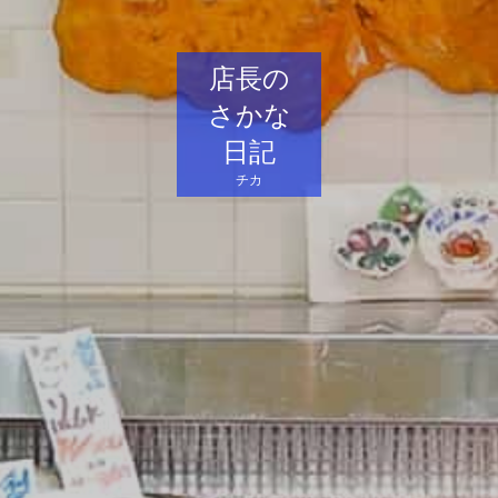
店長の
さかな
日記
チカ