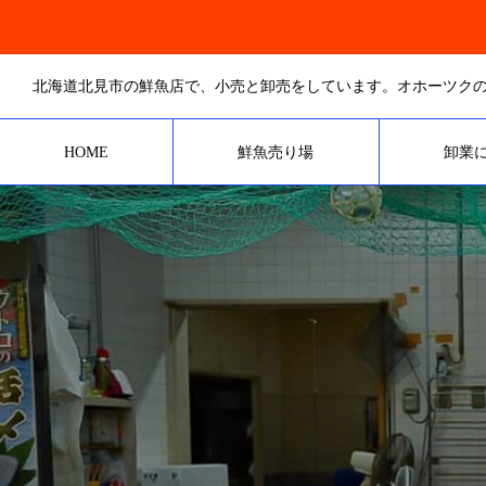
HOME
鮮魚売り場
卸業