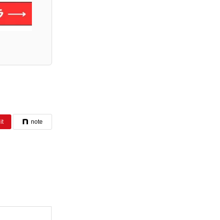
it
note